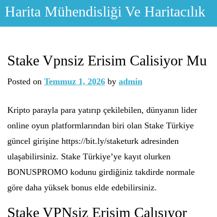
Skip
Harita Mühendisliği Ve Haritacılık
to
content
Stake Vpnsiz Erisim Calisiyor Mu
Posted on
Temmuz 1, 2026
by
admin
Kripto parayla para yatırıp çekilebilen, dünyanın lider
online oyun platformlarından biri olan Stake Türkiye
güncel girişine https://bit.ly/staketurk adresinden
ulaşabilirsiniz. Stake Türkiye’ye kayıt olurken
BONUSPROMO kodunu girdiğiniz takdirde normale
göre daha yüksek bonus elde edebilirsiniz.
Stake VPNsiz Erişim Çalışıyor