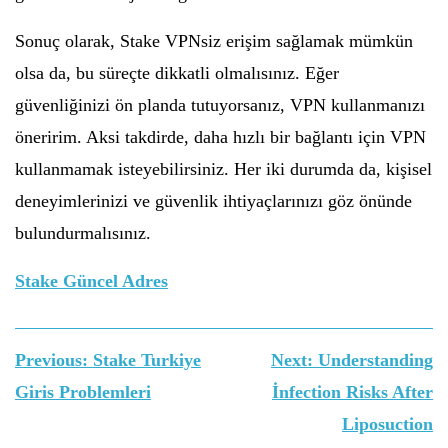
Sonuç olarak, Stake VPNsiz erişim sağlamak mümkün
olsa da, bu süreçte dikkatli olmalısınız. Eğer
güvenliğinizi ön planda tutuyorsanız, VPN kullanmanızı
öneririm. Aksi takdirde, daha hızlı bir bağlantı için VPN
kullanmamak isteyebilirsiniz. Her iki durumda da, kişisel
deneyimlerinizi ve güvenlik ihtiyaçlarınızı göz önünde
bulundurmalısınız.
Stake Güncel Adres
Yazı
Previous:
Stake Turkiye
Next:
Understanding
gezinmesi
Giris Problemleri
İnfection Risks After
Liposuction