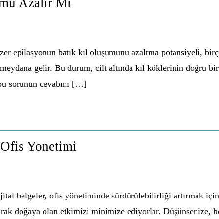
umu Azalir Mi
er epilasyonun batık kıl oluşumunu azaltma potansiyeli, birço
e meydana gelir. Bu durum, cilt altında kıl köklerinin doğru b
 bu sorunun cevabını […]
r Ofis Yonetimi
ital belgeler, ofis yönetiminde sürdürülebilirliği artırmak için
tarak doğaya olan etkimizi minimize ediyorlar. Düşünsenize, he