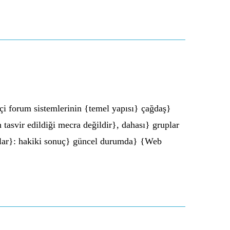
 forum sistemlerinin {temel yapısı} çağdaş}
tasvir edildiği mecra değildir}, dahası} gruplar
rlar}: hakiki sonuç} güncel durumda} {Web