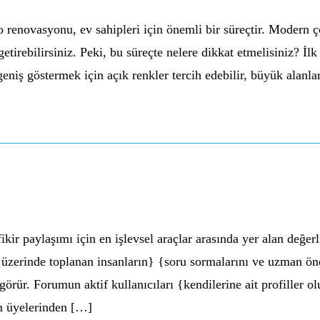
vasyonu, ev sahipleri için önemli bir süreçtir. Modern çözü
getirebilirsiniz. Peki, bu süreçte nelere dikkat etmelisiniz? 
eniş göstermek için açık renkler tercih edebilir, büyük alanl
kir paylaşımı için en işlevsel araçlar arasında yer alan değe
ar üzerinde toplanan insanların} {soru sormalarını ve uzman ön
örür. Forumun aktif kullanıcıları {kendilerine ait profiller olu
rum üyelerinden […]