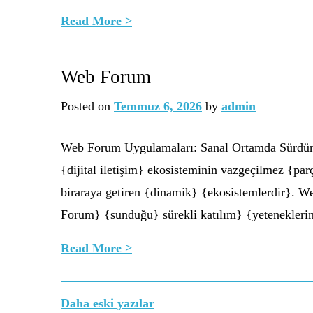
Read More >
Web Forum
Posted on
Temmuz 6, 2026
by
admin
Web Forum Uygulamaları: Sanal Ortamda Sürdürül
{dijital iletişim} ekosisteminin vazgeçilmez {par
biraraya getiren {dinamik} {ekosistemlerdir}. 
Forum} {sunduğu} sürekli katılım} {yetenekler
Read More >
Yazı
Daha eski yazılar