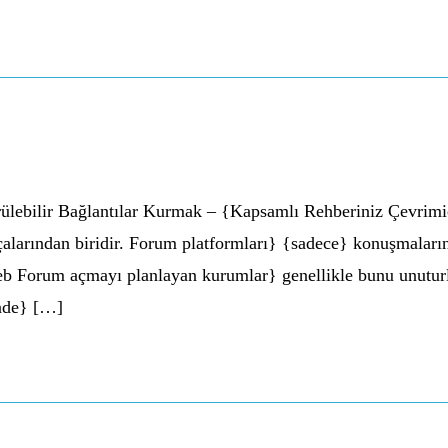
ebilir Bağlantılar Kurmak – {Kapsamlı Rehberiniz Çevrimiçi
çalarından biridir. Forum platformları} {sadece} konuşmaların 
Web Forum açmayı planlayan kurumlar} genellikle bunu unutu
inde} […]