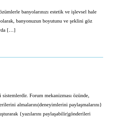
mlerle banyolarınızı estetik ve işlevsel hale
İlk olarak, banyonuzun boyutunu ve şeklini göz
arda […]
rli sistemlerdir. Forum mekanizması özünde,
erilerini almalarını|deneyimlerini paylaşmalarını}
şturarak {yazılarını paylaşabilir|gönderileri