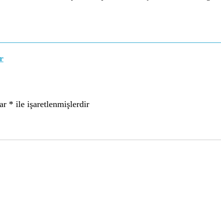
r
lar
*
ile işaretlenmişlerdir