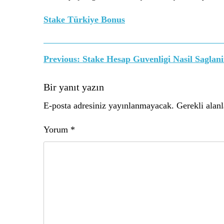
Stake Türkiye Bonus
Yazı
Previous:
Stake Hesap Guvenligi Nasil Saglani
gezinmesi
Bir yanıt yazın
E-posta adresiniz yayınlanmayacak.
Gerekli alan
Yorum
*