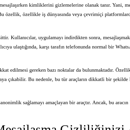
ajlaşırken kimliklerini gizlemelerine olanak tanır. Yani, me
 özellik, özellikle iş dünyasında veya çevrimiçi platformlard
ir. Kullanıcılar, uygulamayı indirdikten sonra, mesajlaşmak 
alıcıya ulaştığında, karşı tarafın telefonunda normal bir Wha
kat edilmesi gereken bazı noktalar da bulunmaktadır. Özellikl
a çıkabilir. Bu nedenle, bu tür araçların dikkatli bir şekilde
onimlik sağlamayı amaçlayan bir araçtır. Ancak, bu aracın ku
sajlaşma Gizliliğinizi 