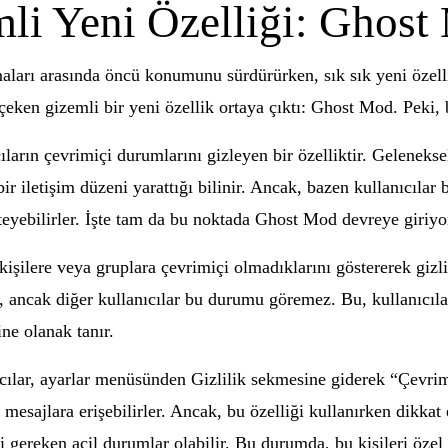
i Yeni Özelliği: Ghost
rı arasında öncü konumunu sürdürürken, sık sık yeni özellikl
eken gizemli bir yeni özellik ortaya çıktı: Ghost Mod. Peki, 
ıların çevrimiçi durumlarını gizleyen bir özelliktir. Gelenek
ir iletişim düzeni yarattığı bilinir. Ancak, bazen kullanıcılar 
eyebilirler. İşte tam da bu noktada Ghost Mod devreye giriyo
 kişilere veya gruplara çevrimiçi olmadıklarını göstererek gizlil
r, ancak diğer kullanıcılar bu durumu göremez. Bu, kullanıcı
ine olanak tanır.
cılar, ayarlar menüsünden Gizlilik sekmesine giderek “Çevrim
esajlara erişebilirler. Ancak, bu özelliği kullanırken dikkat
si gereken acil durumlar olabilir. Bu durumda, bu kişileri öze