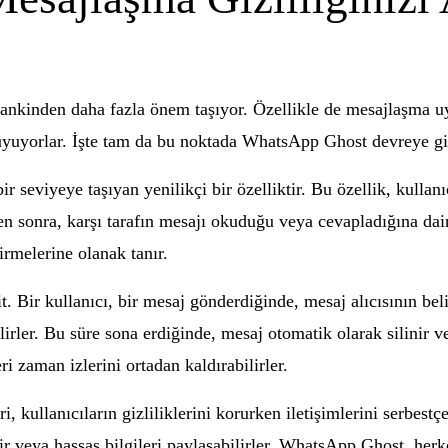
ankinden daha fazla önem taşıyor. Özellikle de mesajlaşma uyg
uyuyorlar. İşte tam da bu noktada WhatsApp Ghost devreye gi
eviyeye taşıyan yenilikçi bir özelliktir. Bu özellik, kullanıc
en sonra, karşı tarafın mesajı okuduğu veya cevapladığına dai
tirmelerine olanak tanır.
 Bir kullanıcı, bir mesaj gönderdiğinde, mesaj alıcısının beli
rler. Bu süre sona erdiğinde, mesaj otomatik olarak silinir ve
eri zaman izlerini ortadan kaldırabilirler.
kullanıcıların gizliliklerini korurken iletişimlerini serbestç
lir veya hassas bilgileri paylaşabilirler. WhatsApp Ghost, he