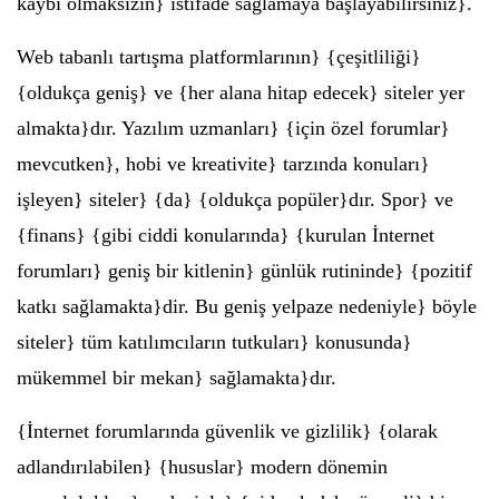
kaybı olmaksızın} istifade sağlamaya başlayabilirsiniz}.
Web tabanlı tartışma platformlarının} {çeşitliliği}
{oldukça geniş} ve {her alana hitap edecek} siteler yer
almakta}dır. Yazılım uzmanları} {için özel forumlar}
mevcutken}, hobi ve kreativite} tarzında konuları}
işleyen} siteler} {da} {oldukça popüler}dır. Spor} ve
{finans} {gibi ciddi konularında} {kurulan İnternet
forumları} geniş bir kitlenin} günlük rutininde} {pozitif
katkı sağlamakta}dir. Bu geniş yelpaze nedeniyle} böyle
siteler} tüm katılımcıların tutkuları} konusunda}
mükemmel bir mekan} sağlamakta}dır.
{İnternet forumlarında güvenlik ve gizlilik} {olarak
adlandırılabilen} {hususlar} modern dönemin