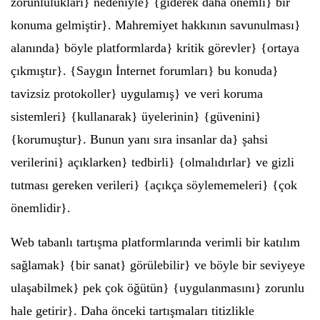
zorunlulukları} nedeniyle} {giderek daha önemli} bir
konuma gelmiştir}. Mahremiyet hakkının savunulması}
alanında} böyle platformlarda} kritik görevler} {ortaya
çıkmıştır}. {Saygın İnternet forumları} bu konuda}
tavizsiz protokoller} uygulamış} ve veri koruma
sistemleri} {kullanarak} üyelerinin} {güvenini}
{korumuştur}. Bunun yanı sıra insanlar da} şahsi
verilerini} açıklarken} tedbirli} {olmalıdırlar} ve gizli
tutması gereken verileri} {açıkça söylememeleri} {çok
önemlidir}.
Web tabanlı tartışma platformlarında verimli bir katılım
sağlamak} {bir sanat} görülebilir} ve böyle bir seviyeye
ulaşabilmek} pek çok öğütün} {uygulanmasını} zorunlu
hale getirir}. Daha önceki tartışmaları titizlikle