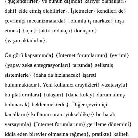
{güçlendirirler} ve bunun dışında} kariyer olanakları}
dahi} elde etmiş olabilirler}. İşletmeler} kendileri de}
çevrimiçi mecanizmalarda} {olumlu iş markası} inşa
etmek} {için} {aktif oldukça} dönüşüm}
{yaşamaktadırlar}.
Ön görü kapsamında} {İnternet forumlarının} {evrimi}
{yapay zeka entegrasyonları} tarzında} gelişmiş
sistemlerle} {daha da hızlanacak} işareti
bulunmaktadır}. Yeni kullanıcı arayüzleri} vasıtasıyla}
bu platformlara} {ulaşım} {daha kolay} durum almış
bulunacak} beklenmektedir}. Diğer çevrimiçi
kanalların} kullanım oranı yükseldikçe} bu hatalı
varsayımla} {İnternet forumlarının} gerileme dönemini}
iddia eden bireyler olmasına rağmen}, pratikte} kaliteli