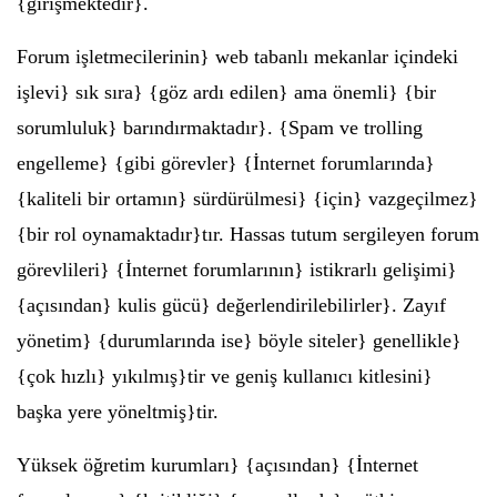
{girişmektedir}.
Forum işletmecilerinin} web tabanlı mekanlar içindeki
işlevi} sık sıra} {göz ardı edilen} ama önemli} {bir
sorumluluk} barındırmaktadır}. {Spam ve trolling
engelleme} {gibi görevler} {İnternet forumlarında}
{kaliteli bir ortamın} sürdürülmesi} {için} vazgeçilmez}
{bir rol oynamaktadır}tır. Hassas tutum sergileyen forum
görevlileri} {İnternet forumlarının} istikrarlı gelişimi}
{açısından} kulis gücü} değerlendirilebilirler}. Zayıf
yönetim} {durumlarında ise} böyle siteler} genellikle}
{çok hızlı} yıkılmış}tir ve geniş kullanıcı kitlesini}
başka yere yöneltmiş}tir.
Yüksek öğretim kurumları} {açısından} {İnternet