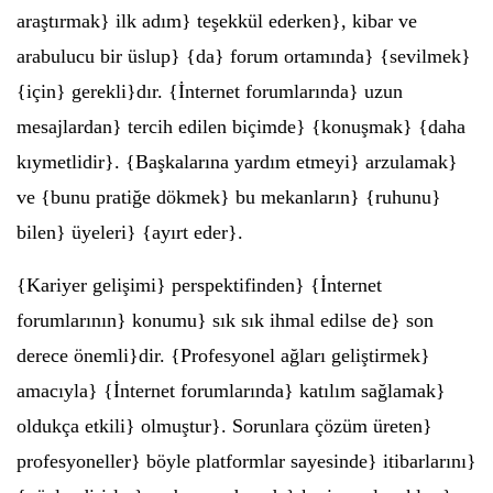
araştırmak} ilk adım} teşekkül ederken}, kibar ve
arabulucu bir üslup} {da} forum ortamında} {sevilmek}
{için} gerekli}dır. {İnternet forumlarında} uzun
mesajlardan} tercih edilen biçimde} {konuşmak} {daha
kıymetlidir}. {Başkalarına yardım etmeyi} arzulamak}
ve {bunu pratiğe dökmek} bu mekanların} {ruhunu}
bilen} üyeleri} {ayırt eder}.
{Kariyer gelişimi} perspektifinden} {İnternet
forumlarının} konumu} sık sık ihmal edilse de} son
derece önemli}dir. {Profesyonel ağları geliştirmek}
amacıyla} {İnternet forumlarında} katılım sağlamak}
oldukça etkili} olmuştur}. Sorunlara çözüm üreten}
profesyoneller} böyle platformlar sayesinde} itibarlarını}