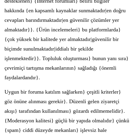
desteklenen} {İnternet forumları} belirli bilgiler
hakkında {en kapsamlı kaynaklar sunmaktadır|en doğru
cevapları barındırmaktadır|en güvenilir çözümler yer
almaktadır}}. {Ürün incelemeleri} bu platformlarda}
{çok yüksek bir kalitede yer almaktadır|güvenilir bir
biçimde sunulmaktadır|iddialı bir şekilde
işlenmektedir}}. Topluluk oluşturması} bunun yanı sıra}
çevrimiçi tartışma mekanlarının} sağladığı {önemli
faydalardandır}.
Uygun bir foruma katılım sağlarken} çeşitli kriterler}
göz önüne alınması gerekir}. Düzenli gelen ziyaretçi
akışı} tarafından kullanılması} gözardı edilmemelidir}.
{Moderasyon kalitesi} güçlü bir yapıda olmalıdır} çünkü
{spam} ciddi düzeyde mekanları} işlevsiz hale