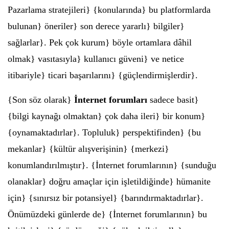
Pazarlama stratejileri} {konularında} bu platformlarda
bulunan} öneriler} son derece yararlı} bilgiler}
sağlarlar}. Pek çok kurum} böyle ortamlara dâhil
olmak} vasıtasıyla} kullanıcı güveni} ve netice
itibariyle} ticari başarılarını} {güçlendirmişlerdir}.
{Son söz olarak}
İnternet forumları
sadece basit}
{bilgi kaynağı olmaktan} çok daha ileri} bir konum}
{oynamaktadırlar}. Topluluk} perspektifinden} {bu
mekanlar} {kültür alışverişinin} {merkezi}
konumlandırılmıştır}. {İnternet forumlarının} {sunduğu
olanaklar} doğru amaçlar için işletildiğinde} hümanite
için} {sınırsız bir potansiyel} {barındırmaktadırlar}.
Önümüzdeki günlerde de} {İnternet forumlarının} bu