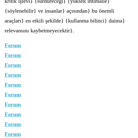
kritik işlevi} {sürdüreceği} {yüksek ihtimalle}
{söylenebilir} ve insanlar} açısından} bu önemli
araçları} en etkili şekilde} {kullanma bilinci} daima}
relevansını kaybetmeyecektir}.
Forum
Forum
Forum
Forum
Forum
Forum
Forum
Forum
Forum
Forum