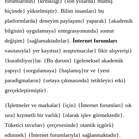
forumlarının} {kritikliği} {son yıllarda} müthiş
biçimde} yükselmiştir}. Bilim insanları} bu
platformlarda} deneyim paylaşımı} yaparak} {akademik
bilginin} uygulamaya} entegrasyonunda} somut
değişim} {sağlamaktadırlar}.
İnternet forumları
vasıtasıyla} yer kayıtsız} araştırmacılar} fikir alışverişi}
{kurabiliyor}lar. {Bu durum} {geleneksel akademik
yapıyı} {sorgulamaya} {başlamış}tır ve {yeni
paradigmaların} {ortaya çıkmasında} tetikleyici etki}
gerçekleştirmiştir}.
{İşletmeler ve markalar} {için} {İnternet forumları} sık
sıra} kıymetli bir varlık} {olarak işlev görmektedir}.
Tüketici tavırları} çerçevesinde} otantik içgörü}
edinmek} {İnternet forumlarıyla} sağlanmaktadır}.