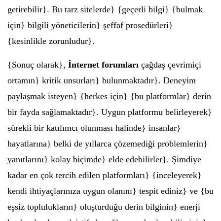
getirebilir}. Bu tarz sitelerde} {geçerli bilgi} {bulmak
için} bilgili yöneticilerin} şeffaf prosedürleri}
{kesinlikle zorunludur}.
{Sonuç olarak},
İnternet forumları
çağdaş çevrimiçi
ortamın} kritik unsurları} bulunmaktadır}. Deneyim
paylaşmak isteyen} {herkes için} {bu platformlar} derin
bir fayda sağlamaktadır}. Uygun platformu belirleyerek}
sürekli bir katılımcı olunması halinde} insanlar}
hayatlarına} belki de yıllarca çözemediği problemlerin}
yanıtlarını} kolay biçimde} elde edebilirler}. Şimdiye
kadar en çok tercih edilen platformları} {inceleyerek}
kendi ihtiyaçlarınıza uygun olanını} tespit ediniz} ve {bu
eşsiz toplulukların} oluşturduğu derin bilginin} enerji