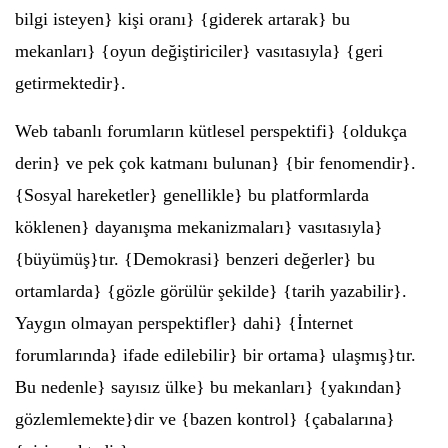
bilgi isteyen} kişi oranı} {giderek artarak} bu
mekanları} {oyun değiştiriciler} vasıtasıyla} {geri
getirmektedir}.
Web tabanlı forumların kütlesel perspektifi} {oldukça
derin} ve pek çok katmanı bulunan} {bir fenomendir}.
{Sosyal hareketler} genellikle} bu platformlarda
köklenen} dayanışma mekanizmaları} vasıtasıyla}
{büyümüş}tır. {Demokrasi} benzeri değerler} bu
ortamlarda} {gözle görülür şekilde} {tarih yazabilir}.
Yaygın olmayan perspektifler} dahi} {İnternet
forumlarında} ifade edilebilir} bir ortama} ulaşmış}tır.
Bu nedenle} sayısız ülke} bu mekanları} {yakından}
gözlemlemekte}dir ve {bazen kontrol} {çabalarına}