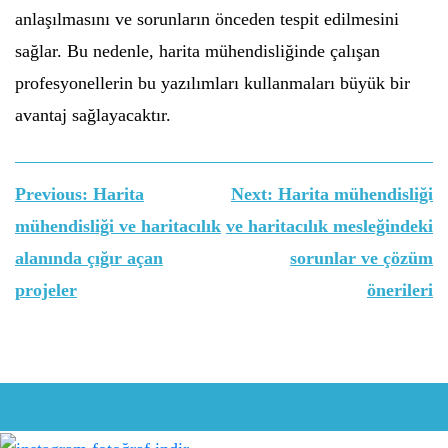
anlaşılmasını ve sorunların önceden tespit edilmesini
sağlar. Bu nedenle, harita mühendisliğinde çalışan
profesyonellerin bu yazılımları kullanmaları büyük bir
avantaj sağlayacaktır.
Yazı
Previous:
Harita
Next:
Harita mühendisliği
gezinmesi
mühendisliği ve haritacılık
ve haritacılık mesleğindeki
alanında çığır açan
sorunlar ve çözüm
projeler
önerileri