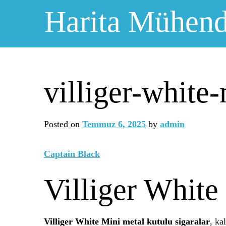
Skip
Harita Mühendi
to
content
villiger-white
Posted on
Temmuz 6, 2025
by
admin
Captain Black
Villiger White
Villiger White Mini metal kutulu sigaralar
, ka