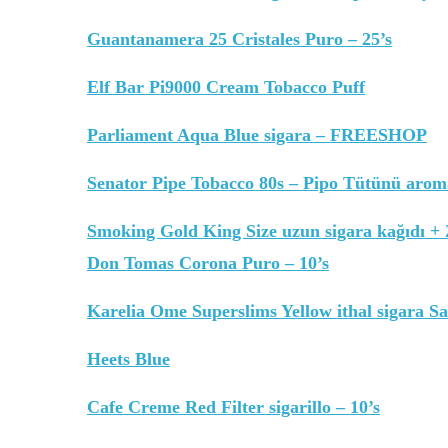
Guantanamera 25 Cristales Puro – 25’s
Elf Bar Pi9000 Cream Tobacco Puff
Parliament Aqua Blue sigara – FREESHOP
Senator Pipe Tobacco 80s – Pipo Tütünü arom
Smoking Gold King Size uzun sigara kağıdı + 
Don Tomas Corona Puro – 10’s
Karelia Ome Superslims Yellow ithal sigara Sa
Heets Blue
Cafe Creme Red Filter sigarillo – 10’s