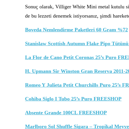
Sonuç olarak, Villiger White Mini metal kutulu sig
de bu lezzeti denemek istiyorsanız, şimdi hareke
Boveda Nemlendirme Paketleri 60 Gram %72
Stanislaw Scottish Autumn Flake Pipo Tütünü
La Flor de Cano Petit Coronas 25’s Puro F
H. Upmann Sir Winston Gran Reserva 2011-
Romeo Y Julieta Petit Churchills Puro 25’s
Cohiba Siglo I Tubo 25’s Puro FREESHOP
Absente Grande 100CL FREESHOP
Marlboro Sol Shuffle Sigara – Tropikal Meyv