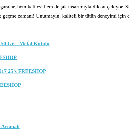
aralar, hem kalitesi hem de şık tasarımıyla dikkat çekiyor. Si
te geçme zamanı! Unutmayın, kaliteli bir tütün deneyimi içi
 50 Gr – Metal Kutulu
REESHOP
2017 25’s FREESHOP
 FREESHOP
e Aromalı