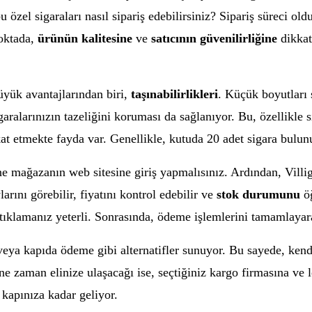
u özel sigaraları nasıl sipariş edebilirsiniz? Sipariş süreci old
noktada,
ürünün kalitesine
ve
satıcının güvenilirliğine
dikkat
üyük avantajlarından biri,
taşınabilirlikleri
. Küçük boyutları 
garalarınızın tazeliğini koruması da sağlanıyor. Bu, özellikle 
kat etmekte fayda var. Genellikle, kutuda 20 adet sigara bulun
ine mağazanın web sitesine giriş yapmalısınız. Ardından, Villi
rını görebilir, fiyatını kontrol edebilir ve
stok durumunu
öğ
ıklamanız yeterli. Sonrasında, ödeme işlemlerini tamamlayarak
 veya kapıda ödeme gibi alternatifler sunuyor. Bu sayede, ken
in ne zaman elinize ulaşacağı ise, seçtiğiniz kargo firmasına ve
kapınıza kadar geliyor.