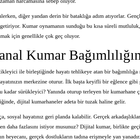
a zaman harcamasına sebep oluyor.
erken, diğer yandan derin bir bataklığa adım atıyorlar. Gençl
le getiriyor. Kumar oynamanın sunduğu bu kısa süreli mutluluk
amak için genellikle çok geç oluyor.
anal Kumar Bağımlılığın
ikleyici ile birleştiğinde hayatı tehlikeye atan bir bağımlılığ
yatınızın merkezine oturur. İlk başta keyifli bir eğlence gibi
 bu kadar sürükleyici? Yanında oturup terleyen bir kumarhane 
inde, dijital kumarhaneler adeta bir tuzak haline gelir.
a, sosyal hayatınız geri planda kalabilir. Gerçek arkadaşlıklar 
 daha fazlasını istiyor musunuz? Dijital kumar, birlikte geçi
 heyecanı, gerçek dostlukların tadına erişmeyle yan yanadır