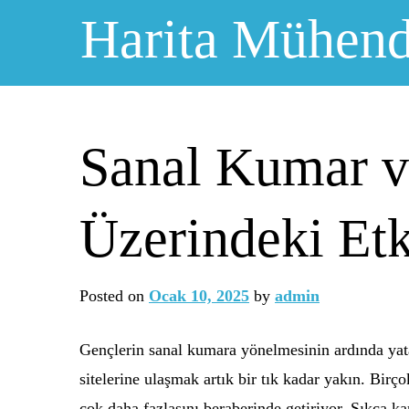
Skip
Harita Mühendi
to
content
Sanal Kumar 
Üzerindeki Etk
Posted on
Ocak 10, 2025
by
admin
Gençlerin sanal kumara yönelmesinin ardında yatan 
sitelerine ulaşmak artık bir tık kadar yakın. Bir
çok daha fazlasını beraberinde getiriyor. Sıkça k