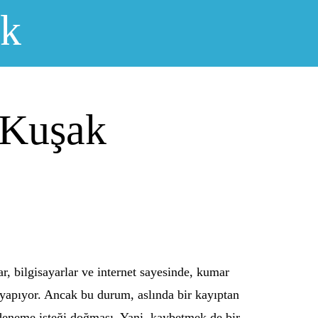
ık
 Kuşak
ar, bilgisayarlar ve internet sayesinde, kumar
ş yapıyor. Ancak bu durum, aslında bir kayıptan
a deneme isteği doğması. Yani, kaybetmek de bir