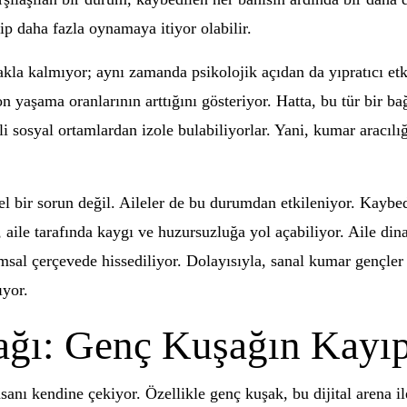
yip daha fazla oynamaya itiyor olabilir.
kla kalmıyor; aynı zamanda psikolojik açıdan da yıpratıcı etki
 yaşama oranlarının arttığını gösteriyor. Hatta, bu tür bir bağ
li sosyal ortamlardan izole bulabiliyorlar. Yani, kumar aracılı
sel bir sorun değil. Aileler de bu durumdan etkileniyor. Kaybe
, aile tarafında kaygı ve huzursuzluğa yol açabiliyor. Aile d
msal çerçevede hissediliyor. Dolayısıyla, sanal kumar gençler 
ıyor.
ağı: Genç Kuşağın Kayı
nı kendine çekiyor. Özellikle genç kuşak, bu dijital arena ile