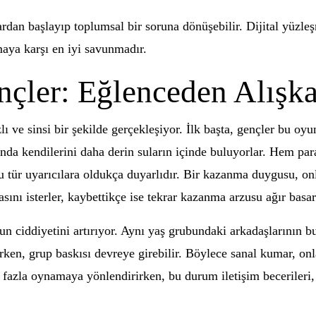
ardan başlayıp toplumsal bir soruna dönüşebilir. Dijital yüzl
aya karşı en iyi savunmadır.
çler: Eğlenceden Alışka
lı ve sinsi bir şekilde gerçekleşiyor. İlk başta, gençler bu oy
nda kendilerini daha derin suların içinde buluyorlar. Hem pa
 bu tür uyarıcılara oldukça duyarlıdır. Bir kazanma duygusu, on
ını isterler, kaybettikçe ise tekrar kazanma arzusu ağır basar
 ciddiyetini artırıyor. Aynı yaş grubundaki arkadaşlarının b
n, grup baskısı devreye girebilir. Böylece sanal kumar, onla
aha fazla oynamaya yönlendirirken, bu durum iletişim beceriler