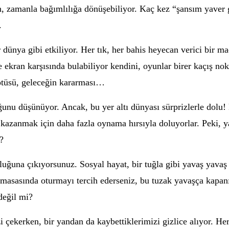
n, zamanla bağımlılığa dönüşebiliyor. Kaç kez “şansım yaver
.
bir dünya gibi etkiliyor. Her tık, her bahis heyecan verici bir
ekran karşısında bulabiliyor kendini, oyunlar birer kaçış nokt
kötüsü, geleceğin kararması…
nu düşünüyor. Ancak, bu yer altı dünyası sürprizlerle dolu! 
, kazanmak için daha fazla oynama hırsıyla doluyorlar. Peki, 
?
ğuna çıkıyorsunuz. Sosyal hayat, bir tuğla gibi yavaş yavaş d
masasında oturmayı tercih ederseniz, bu tuzak yavaşça kapanı
değil mi?
 çekerken, bir yandan da kaybettiklerimizi gizlice alıyor. He