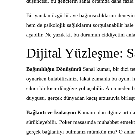
düşüncesi, bu gençlerin sanal ortamda daha fazl
Bir yandan özgürlük ve bağımsızlıklarını deneyiml
hem de psikolojik sağlıklarını sorgulanabilir ha
açabilir. Ne yazık ki, bu durumun ciddiyetini anl
Dijital Yüzleşme: S
Bağımlılığın Dönüşümü
Sanal kumar, bir dizi tet
oynarken bulabilirsiniz, fakat zamanla bu oyun, ha
sıkıcı bir kısır döngüye yol açabilir. Ama neden
duygusu, gerçek dünyadan kaçış arzusuyla birleştiğ
Bağlantı ve İzolasyon
Kumara olan ilginiz arttıkç
sürükleyebilir. Poker masasında muhabbet etmekten
gerçek bağlantıyı bulmanız mümkün mü? O anların