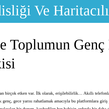
sliği Ve Haritacıl
ve Toplumun Genç
isi
birçok etken var. İlk olarak, erişilebilirlik… Akıllı telefonl
çok genç, gece yarısı rahatlamak amacıyla bu platformlara giri
arşılaşılan bir durum, kaybedilen her bahisin ardında bir dah