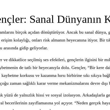
çler: Sanal Dünyanın K
yaşamlarını birçok açıdan dönüştürüyor. Ancak bu sanal dünya,
rişim kolaylığı, onları risk almanın heyecanına itiyor. Bir t
 arasında gidip geliyorlar.
r ve dikkatlice seçilmiş ses efektleri, gençlerin ilgisini bir m
ybetmenin de tatlı bir heyecanıyla dolu. Gençler, “Bir kere d
kaybetme korkusu ve kazanma hırsı birbirine sıkı sıkıya bağlı
i, çoğu zaman sağlıklı karar verme mekanizmalarını devre dışı 
yüzü de yalnızlık hissi ve sosyal izolasyon. Arkadaşlarla geçi
l becerilerinin zayıflamasına yol açıyor. “Neden gerçek haya