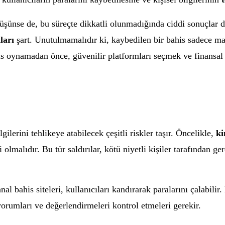
üşünse de, bu süreçte dikkatli olunmadığında ciddi sonuçlar do
ları
şart. Unutulmamalıdır ki, kaybedilen bir bahis sadece ma
is oynamadan önce, güvenilir platformları seçmek ve finansal 
lgilerini tehlikeye atabilecek çeşitli riskler taşır. Öncelikle,
ki
i olmalıdır. Bu tür saldırılar, kötü niyetli kişiler tarafından ge
anal bahis siteleri, kullanıcıları kandırarak paralarını çalabil
yorumları ve değerlendirmeleri kontrol etmeleri gerekir.