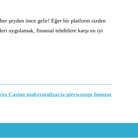
her şeyden önce gelir! Eğer bir platform sizden
ri uygulamak, finansal tehditlere karşı en iyi
 Vox Casino maksymalizacja pierwszego bonusu