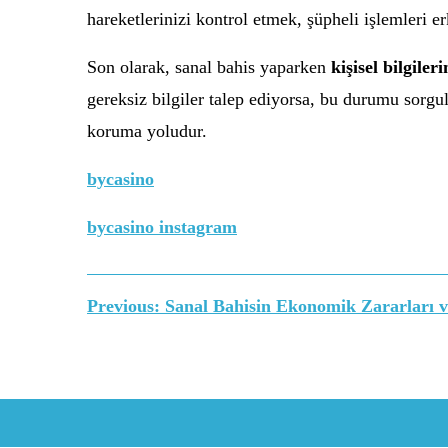
hareketlerinizi kontrol etmek, şüpheli işlemleri er
Son olarak, sanal bahis yaparken
kişisel bilgile
gereksiz bilgiler talep ediyorsa, bu durumu sorgu
koruma yoludur.
bycasino
bycasino instagram
Yazı
Previous:
Sanal Bahisin Ekonomik Zararları v
gezinmesi