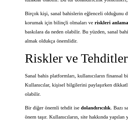
Birçok kişi, sanal bahislerin eğlenceli olduğunu d
korumak için bilinçli olmaları ve
riskleri anlama
baskılara da neden olabilir. Bu yüzden, sanal bah
almak oldukça önemlidir.
Riskler ve Tehditler
Sanal bahis platformları, kullanıcıların finansal bi
Kullanıcılar, kişisel bilgilerini paylaşırken dikkatl
olabilir.
Bir diğer önemli tehdit ise
dolandırıcılık
. Bazı s
önem taşır. Kullanıcıların, site hakkında yapılan 