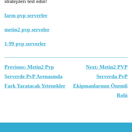
stratejileri test edin!
farm pvp serverler
metin2 pvp serveler
1-99 pvp serverler
Yazı
Previous:
Metin2 Pvp
Next:
Metin2 PVP
gezinmesi
Serverde PvP Arenasında
Serverda PvP
Fark Yaratacak Yetenekler
Ekipmanlarının Önemli
Rolü