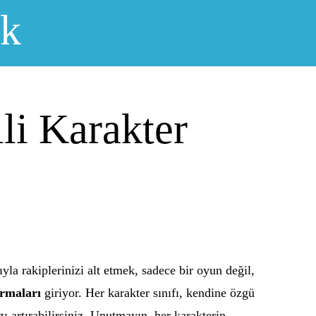
ık
li Karakter
la rakiplerinizi alt etmek, sadece bir oyun değil,
ırmaları
giriyor. Her karakter sınıfı, kendine özgü
zı artırabilirsiniz. Unutmayın, her karakterin