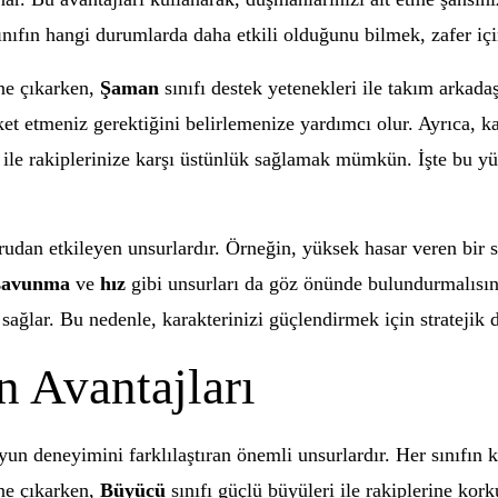
ınıfın hangi durumlarda daha etkili olduğunu bilmek, zafer için
öne çıkarken,
Şaman
sınıfı destek yetenekleri ile takım arkada
t etmeniz gerektiğini belirlemenize yardımcı olur. Ayrıca, kar
le rakiplerinize karşı üstünlük sağlamak mümkün. İşte bu yüz
an etkileyen unsurlardır. Örneğin, yüksek hasar veren bir sil
savunma
ve
hız
gibi unsurları da göz önünde bulundurmalısını
sağlar. Bu nedenle, karakterinizi güçlendirmek için stratejik
n Avantajları
un deneyimini farklılaştıran önemli unsurlardır. Her sınıfın
öne çıkarken,
Büyücü
sınıfı güçlü büyüleri ile rakiplerine korku