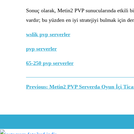
Sonuç olarak, Metin2 PVP sunucularında etkili bir
vardır; bu yüzden en iyi stratejiyi bulmak için d
wslik pvp serverler
pvp serverler
65-250 pvp serverler
Yazı
Previous:
Metin2 PVP Serverda Oyun İçi Ticare
gezinmesi