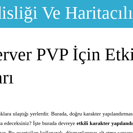
sliği Ve Haritacıl
ver PVP İçin Etki
rı
ara ulaştığı yerlerdir. Burada, doğru karakter yapılandırmasıy
cra edeceksiniz? İşte burada devreye
etkili karakter yapıland
nar. Bu avantajları kullanarak, düşmanlarınızı alt etme şansını