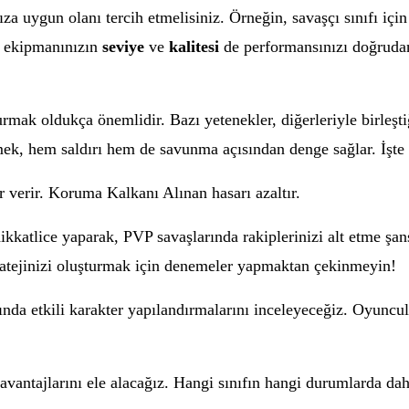
za uygun olanı tercih etmelisiniz. Örneğin, savaşçı sınıfı için y
a, ekipmanınızın
seviye
ve
kalitesi
de performansınızı doğrudan 
rmak oldukça önemlidir. Bazı yetenekler, diğerleriyle birleştiği
mek, hem saldırı hem de savunma açısından denge sağlar. İşte
verir. Koruma Kalkanı Alınan hasarı azaltır.
katlice yaparak, PVP savaşlarında rakiplerinizi alt etme şansı
tratejinizi oluşturmak için denemeler yapmaktan çekinmeyin!
 etkili karakter yapılandırmalarını inceleyeceğiz. Oyunculara
 avantajlarını ele alacağız. Hangi sınıfın hangi durumlarda da