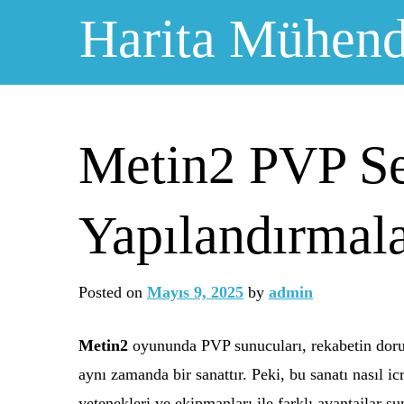
Skip
Harita Mühendi
to
content
Metin2 PVP Ser
Yapılandırmala
Posted on
Mayıs 9, 2025
by
admin
Metin2
oyununda PVP sunucuları, rekabetin dorukl
aynı zamanda bir sanattır. Peki, bu sanatı nasıl i
yetenekleri ve ekipmanları ile farklı avantajlar su