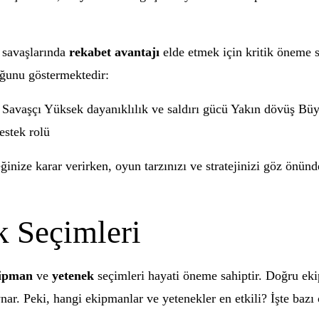
P savaşlarında
rekabet avantajı
elde etmek için kritik öneme sa
uğunu göstermektedir:
ı Savaşçı Yüksek dayanıklılık ve saldırı gücü Yakın dövüş Bü
estek rolü
ceğinize karar verirken, oyun tarzınızı ve stratejinizi göz ön
 Seçimleri
ipman
ve
yetenek
seçimleri hayati öneme sahiptir. Doğru eki
ynar. Peki, hangi ekipmanlar ve yetenekler en etkili? İşte bazı