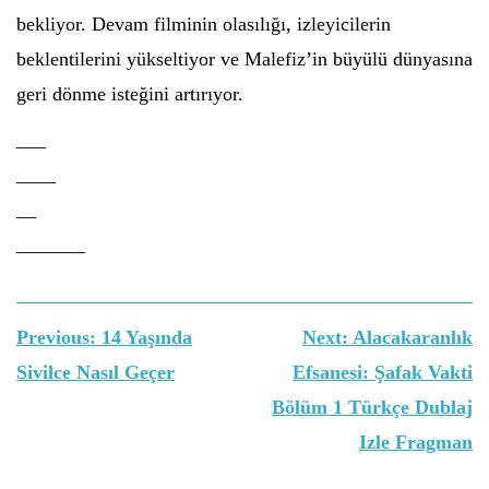
bekliyor. Devam filminin olasılığı, izleyicilerin
beklentilerini yükseltiyor ve Malefiz’in büyülü dünyasına
geri dönme isteğini artırıyor.
—–
——
—
———–
Yazı
Previous:
14 Yaşında
Next:
Alacakaranlık
gezinmesi
Sivilce Nasıl Geçer
Efsanesi: Şafak Vakti
Bölüm 1 Türkçe Dublaj
Izle Fragman