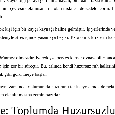
ir. Kaybettiği parayı geri alma hayali, onu daha fazla kumar 
inin, çevresindeki insanlarla olan ilişkileri de zedelenebilir
r.
 kişi için bir kaygı kaynağı haline gelmiştir. İş yerlerinde 
nedeniyle stres içinde yaşamaya başlar. Ekonomik krizlerin kap
e görünmez olmasıdır. Neredeyse herkes kumar oynayabilir; anc
 için zor bir süreçtir. Bu, aslında kendi huzursuz ruh haller
ak gibi görünmeye başlar.
 aynı zamanda toplumun da huzurunu tehlikeye atmak demektir
n ele alınmasına zemin hazırlar.
e: Toplumda Huzursuzlu