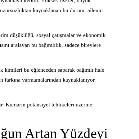
oynamaya itebilir. Yüksek riskler, büyük
. Huzursuzluktan kaynaklanan bu durum, ailenin
verim düşüklüğü, sosyal çatışmalar ve ekonomik
ısını aralayan bu bağımlılık, sadece bireylere
ak kimileri bu eğlenceden saparak bağımlı hale
inin farkına varmamalarından kaynaklanıyor.
. Kumarın potansiyel tehlikeleri üzerine
ğun Artan Yüzdeyi