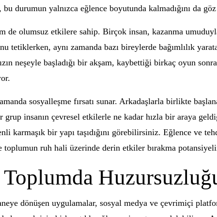
at, bu durumun yalnızca eğlence boyutunda kalmadığını da gö
m de olumsuz etkilere sahip. Birçok insan, kazanma umuduyla
tetiklerken, aynı zamanda bazı bireylerde bağımlılık yaratabi
ızın neşeyle başladığı bir akşam, kaybettiği birkaç oyun sonra
or.
zamanda sosyalleşme fırsatı sunar. Arkadaşlarla birlikte başla
r grup insanın çevresel etkilerle ne kadar hızla bir araya geld
i karmaşık bir yapı taşıdığını görebilirsiniz. Eğlence ve te
ve toplumun ruh hali üzerinde derin etkiler bırakma potansiyeli
: Toplumda Huzursuzluğ
neye dönüşen uygulamalar, sosyal medya ve çevrimiçi platfor