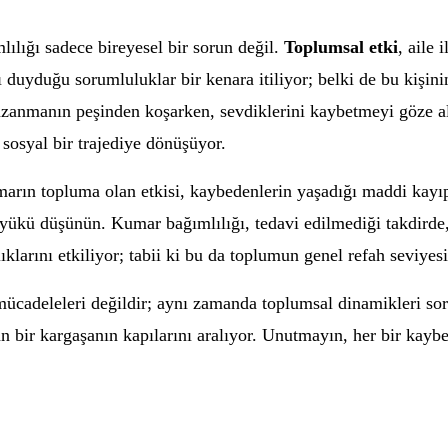
lığı sadece bireyesel bir sorun değil.
Toplumsal etki
, aile 
ı duyduğu sorumluluklar bir kenara itiliyor; belki de bu kişin
anmanın peşinden koşarken, sevdiklerini kaybetmeyi göze alır
 sosyal bir trajediye dönüşüyor.
ın topluma olan etkisi, kaybedenlerin yaşadığı maddi kayıpl
n yükü düşünün. Kumar bağımlılığı, tedavi edilmediği takdirde
nlıklarını etkiliyor; tabii ki bu da toplumun genel refah seviye
 mücadeleleri değildir; aynı zamanda toplumsal dinamikleri so
an bir kargaşanın kapılarını aralıyor. Unutmayın, her bir kayb