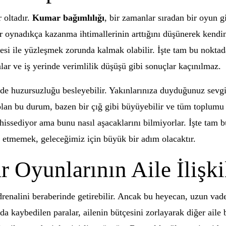
 oltadır.
Kumar bağımlılığı
, bir zamanlar sıradan bir oyun g
r oynadıkça kazanma ihtimallerinin arttığını düşünerek kendin
mesi ile yüzleşmek zorunda kalmak olabilir. İşte tam bu nokta
alar ve iş yerinde verimlilik düşüşü gibi sonuçlar kaçınılmaz.
e huzursuzluğu besleyebilir. Yakınlarınıza duyduğunuz sevgi
lan bu durum, bazen bir çığ gibi büyüyebilir ve tüm toplumu e
hissediyor ama bunu nasıl aşacaklarını bilmiyorlar. İşte tam 
ı etmemek, geleceğimiz için büyük bir adım olacaktır.
Oyunlarının Aile İlişkil
renalini beraberinde getirebilir. Ancak bu heyecan, uzun vaded
a kaybedilen paralar, ailenin bütçesini zorlayarak diğer aile b