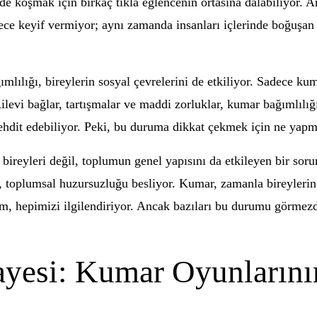
nde koşmak için birkaç tıkla eğlencenin ortasına dalabiliyor. 
dece keyif vermiyor; aynı zamanda insanları içlerinde boğuşan
mlılığı, bireylerin sosyal çevrelerini de etkiliyor. Sadece ku
levi bağlar, tartışmalar ve maddi zorluklar, kumar bağımlılığı
ehdit edebiliyor. Peki, bu duruma dikkat çekmek için ne yapm
bireyleri değil, toplumun genel yapısını da etkileyen bir sorun.
 toplumsal huzursuzluğu besliyor. Kumar, zamanla bireylerin 
 hepimizi ilgilendiriyor. Ancak bazıları bu durumu görmezde
ayesi: Kumar Oyunlarını