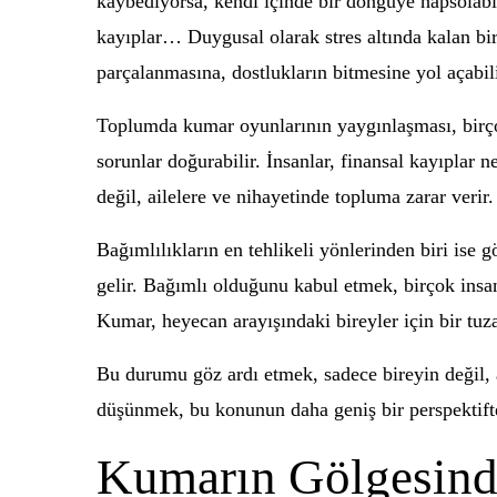
kaybediyorsa, kendi içinde bir döngüye hapsolabil
kayıplar… Duygusal olarak stres altında kalan bir
parçalanmasına, dostlukların bitmesine yol açabili
Toplumda kumar oyunlarının yaygınlaşması, birçok
sorunlar doğurabilir. İnsanlar, finansal kayıplar 
değil, ailelere ve nihayetinde topluma zarar verir.
Bağımlılıkların en tehlikeli yönlerinden biri is
gelir. Bağımlı olduğunu kabul etmek, birçok insan
Kumar, heyecan arayışındaki bireyler için bir tuz
Bu durumu göz ardı etmek, sadece bireyin değil,
düşünmek, bu konunun daha geniş bir perspektifte
Kumarın Gölgesind