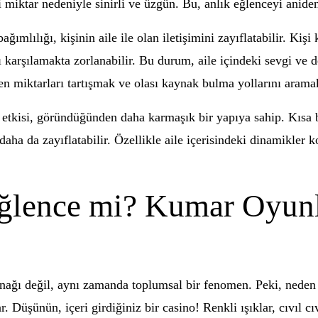
 miktar nedeniyle sinirli ve üzgün. Bu, anlık eğlenceyi aniden
ımlılığı, kişinin aile ile olan iletişimini zayıflatabilir. Kiş
 karşılamakta zorlanabilir. Bu durum, aile içindeki sevgi ve de
en miktarları tartışmak ve olası kaynak bulma yollarını aramak 
e etkisi, göründüğünden daha karmaşık bir yapıya sahip. Kısa b
aha da zayıflatabilir. Özellikle aile içerisindeki dinamikler 
Eğlence mi? Kumar Oyun
nağı değil, aynı zamanda toplumsal bir fenomen. Peki, neden
 Düşünün, içeri girdiğiniz bir casino! Renkli ışıklar, cıvıl c