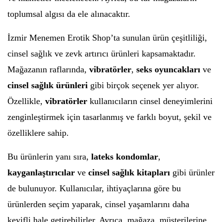
toplumsal algısı da ele alınacaktır.
İzmir Menemen Erotik Shop’ta sunulan ürün çeşitliliği,
cinsel sağlık ve zevk artırıcı ürünleri kapsamaktadır.
Mağazanın raflarında,
vibratörler
,
seks oyuncakları
ve
cinsel sağlık ürünleri
gibi birçok seçenek yer alıyor.
Özellikle,
vibratörler
kullanıcıların cinsel deneyimlerini
zenginleştirmek için tasarlanmış ve farklı boyut, şekil ve
özelliklere sahip.
Bu ürünlerin yanı sıra,
lateks kondomlar
,
kayganlaştırıcılar
ve
cinsel sağlık kitapları
gibi ürünler
de bulunuyor. Kullanıcılar, ihtiyaçlarına göre bu
ürünlerden seçim yaparak, cinsel yaşamlarını daha
keyifli hale getirebilirler. Ayrıca, mağaza, müşterilerine