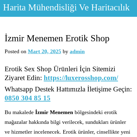
Skip
Harita Mühendisliği Ve Haritacılık
to
content
İzmir Menemen Erotik Shop
Posted on
Mart 20, 2025
by
admin
Erotik Sex Shop Ürünleri İçin Sitemizi
Ziyaret Edin:
https://luxerosshop.com/
Whatsapp Destek Hattımızla İletişime Geçin:
0850 304 85 15
Bu makalede
İzmir Menemen
bölgesindeki erotik
mağazalar hakkında bilgi verilecek, sundukları ürünler
ve hizmetler incelenecek. Erotik ürünler, cinsellikte yeni