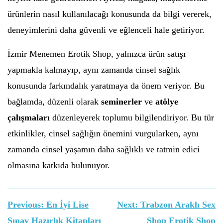
ürünlerin nasıl kullanılacağı konusunda da bilgi vererek,
deneyimlerini daha güvenli ve eğlenceli hale getiriyor.
İzmir Menemen Erotik Shop, yalnızca ürün satışı
yapmakla kalmayıp, aynı zamanda cinsel sağlık
konusunda farkındalık yaratmaya da önem veriyor. Bu
bağlamda, düzenli olarak
seminerler
ve
atölye
çalışmaları
düzenleyerek toplumu bilgilendiriyor. Bu tür
etkinlikler, cinsel sağlığın önemini vurgularken, aynı
zamanda cinsel yaşamın daha sağlıklı ve tatmin edici
olmasına katkıda bulunuyor.
Yazı
Previous:
En İyi Lise
Next:
Trabzon Araklı Sex
gezinmesi
Sınav Hazırlık Kitapları
Shop Erotik Shop