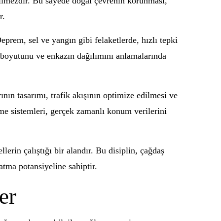
çilmezdir. Bu sayede doğal çevrenin korunması,
r.
eprem, sel ve yangın gibi felaketlerde, hızlı tepki
ın boyutunu ve enkazın dağılımını anlamalarında
nın tasarımı, trafik akışının optimize edilmesi ve
me sistemleri, gerçek zamanlı konum verilerini
erin çalıştığı bir alandır. Bu disiplin, çağdaş
atma potansiyeline sahiptir.
er