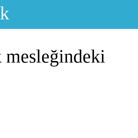
ık
k mesleğindeki