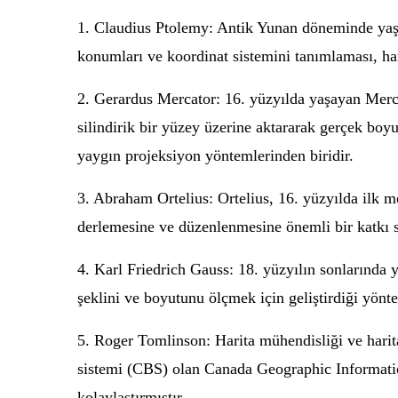
1. Claudius Ptolemy: Antik Yunan döneminde yaşa
konumları ve koordinat sistemini tanımlaması, har
2. Gerardus Mercator: 16. yüzyılda yaşayan Mercat
silindirik bir yüzey üzerine aktararak gerçek bo
yaygın projeksiyon yöntemlerinden biridir.
3. Abraham Ortelius: Ortelius, 16. yüzyılda ilk m
derlemesine ve düzenlenmesine önemli bir katkı s
4. Karl Friedrich Gauss: 18. yüzyılın sonlarında
şeklini ve boyutunu ölçmek için geliştirdiği yönte
5. Roger Tomlinson: Harita mühendisliği ve harita
sistemi (CBS) olan Canada Geographic Information
kolaylaştırmıştır.