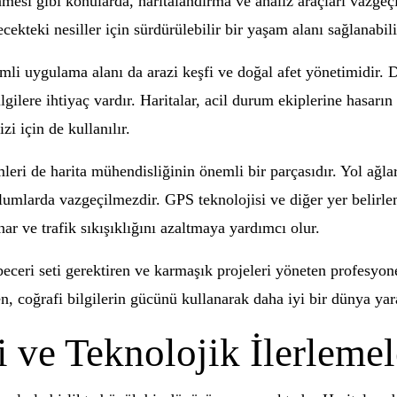
nmesi gibi konularda, haritalandırma ve analiz araçları vazge
cekteki nesiller için sürdürülebilir bir yaşam alanı sağlanabili
mli uygulama alanı da arazi keşfi ve doğal afet yönetimidir. D
lgilere ihtiyaç vardır. Haritalar, acil durum ekiplerine hasar
zi için de kullanılır.
ri de harita mühendisliğinin önemli bir parçasıdır. Yol ağları
lumlarda vazgeçilmezdir. GPS teknolojisi ve diğer yer belirle
nar ve trafik sıkışıklığını azaltmaya yardımcı olur.
eceri seti gerektiren ve karmaşık projeleri yöneten profesyonell
en, coğrafi bilgilerin gücünü kullanarak daha iyi bir dünya yar
 ve Teknolojik İlerlemel