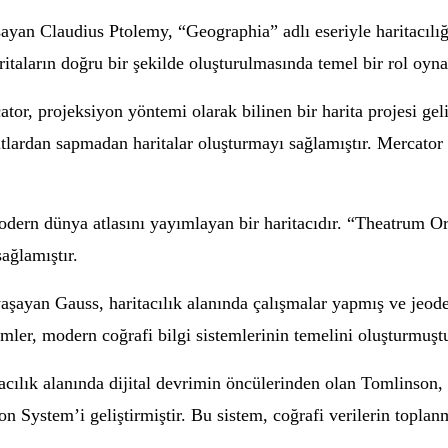
yan Claudius Ptolemy, “Geographia” adlı eseriyle haritacılığ
itaların doğru bir şekilde oluşturulmasında temel bir rol oyna
or, projeksiyon yöntemi olarak bilinen bir harita projesi gel
yutlardan sapmadan haritalar oluşturmayı sağlamıştır. Mercato
odern dünya atlasını yayımlayan bir haritacıdır. “Theatrum Orb
ağlamıştır.
 yaşayan Gauss, haritacılık alanında çalışmalar yapmış ve jeo
mler, modern coğrafi bilgi sistemlerinin temelini oluşturmuştu
cılık alanında dijital devrimin öncülerinden olan Tomlinson, 1
 System’i geliştirmiştir. Bu sistem, coğrafi verilerin toplan