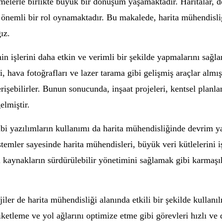
melerle birlikte büyük bir dönüşüm yaşamaktadır. Haritalar, d
in önemli bir rol oynamaktadır. Bu makalede, harita mühendisli
ız.
in işlerini daha etkin ve verimli bir şekilde yapmalarını sağlam
ava fotoğrafları ve lazer tarama gibi gelişmiş araçlar almıştı
rişebilirler. Bunun sonucunda, inşaat projeleri, kentsel planl
lmiştir.
ibi yazılımların kullanımı da harita mühendisliğinde devrim ya
istemler sayesinde harita mühendisleri, büyük veri kütlelerini iş
al kaynakların sürdürülebilir yönetimini sağlamak gibi karma
er de harita mühendisliği alanında etkili bir şekilde kullanıl
etleme ve yol ağlarını optimize etme gibi görevleri hızlı ve doğ