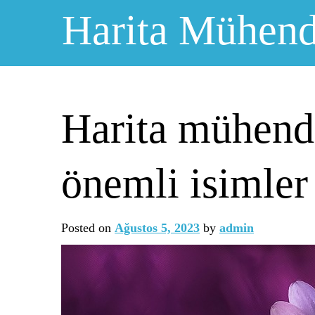
Skip
Harita Mühendi
to
content
Harita mühendi
önemli isimler
Posted on
Ağustos 5, 2023
by
admin