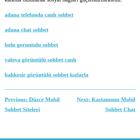
adana telefonda canlı sohbet
adana chat sohbet
bolu goruntulu sohbet
yalova görüntülü sohbet canlı
balıkesir görüntülü sohbet kızlarla
Yazı
Previous:
Düzce Mobil
Next:
Kastamonu Mobil
gezinmesi
Sohbet Siteleri
Sohbet Chat