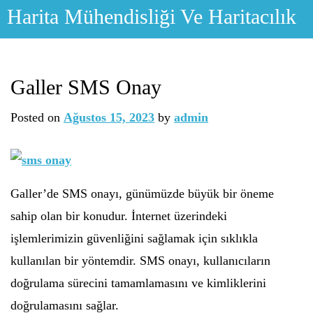
Skip
Harita Mühendisliği Ve Haritacılık
to
content
Galler SMS Onay
Posted on
Ağustos 15, 2023
by
admin
Galler’de SMS onayı, günümüzde büyük bir öneme
sahip olan bir konudur. İnternet üzerindeki
işlemlerimizin güvenliğini sağlamak için sıklıkla
kullanılan bir yöntemdir. SMS onayı, kullanıcıların
doğrulama sürecini tamamlamasını ve kimliklerini
doğrulamasını sağlar.