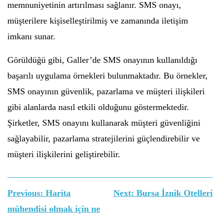
memnuniyetinin artırılması sağlanır. SMS onayı,
müşterilere kişiselleştirilmiş ve zamanında iletişim
imkanı sunar.
Görüldüğü gibi, Galler’de SMS onayının kullanıldığı
başarılı uygulama örnekleri bulunmaktadır. Bu örnekler,
SMS onayının güvenlik, pazarlama ve müşteri ilişkileri
gibi alanlarda nasıl etkili olduğunu göstermektedir.
Şirketler, SMS onayını kullanarak müşteri güvenliğini
sağlayabilir, pazarlama stratejilerini güçlendirebilir ve
müşteri ilişkilerini geliştirebilir.
Yazı
Previous:
Harita
Next:
Bursa İznik Otelleri
gezinmesi
mühendisi olmak için ne