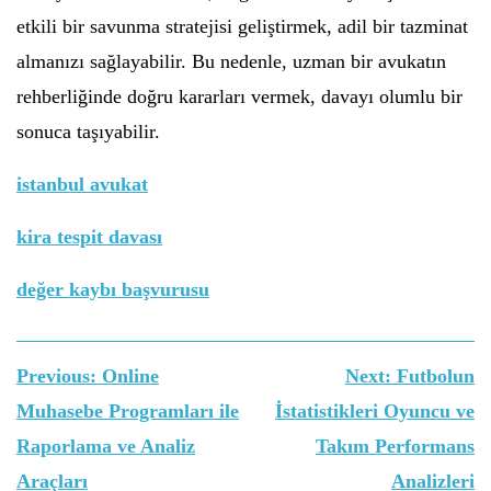
etkili bir savunma stratejisi geliştirmek, adil bir tazminat
almanızı sağlayabilir. Bu nedenle, uzman bir avukatın
rehberliğinde doğru kararları vermek, davayı olumlu bir
sonuca taşıyabilir.
istanbul avukat
kira tespit davası
değer kaybı başvurusu
Yazı
Previous:
Online
Next:
Futbolun
gezinmesi
Muhasebe Programları ile
İstatistikleri Oyuncu ve
Raporlama ve Analiz
Takım Performans
Araçları
Analizleri