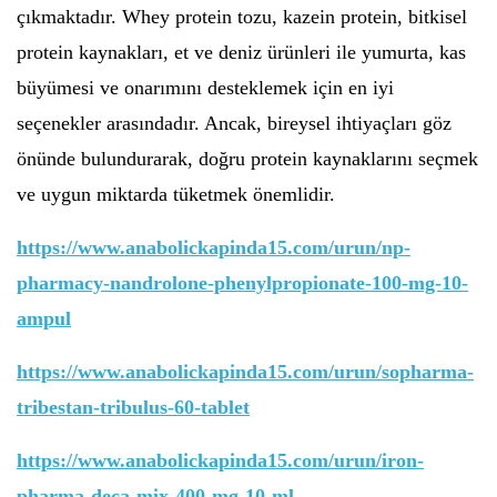
çıkmaktadır. Whey protein tozu, kazein protein, bitkisel
protein kaynakları, et ve deniz ürünleri ile yumurta, kas
büyümesi ve onarımını desteklemek için en iyi
seçenekler arasındadır. Ancak, bireysel ihtiyaçları göz
önünde bulundurarak, doğru protein kaynaklarını seçmek
ve uygun miktarda tüketmek önemlidir.
https://www.anabolickapinda15.com/urun/np-
pharmacy-nandrolone-phenylpropionate-100-mg-10-
ampul
https://www.anabolickapinda15.com/urun/sopharma-
tribestan-tribulus-60-tablet
https://www.anabolickapinda15.com/urun/iron-
pharma-deca-mix-400-mg-10-ml