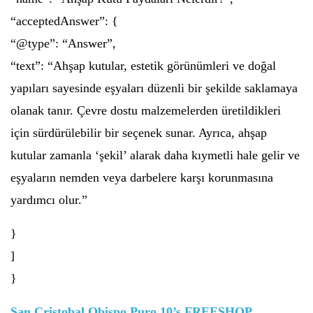
“acceptedAnswer”: {
“@type”: “Answer”,
“text”: “Ahşap kutular, estetik görünümleri ve doğal
yapıları sayesinde eşyaları düzenli bir şekilde saklamaya
olanak tanır. Çevre dostu malzemelerden üretildikleri
için sürdürülebilir bir seçenek sunar. Ayrıca, ahşap
kutular zamanla ‘şekil’ alarak daha kıymetli hale gelir ve
eşyaların nemden veya darbelere karşı korunmasına
yardımcı olur.”
}
]
}
San Cristobal Obispo Puro 10’s FREESHOP