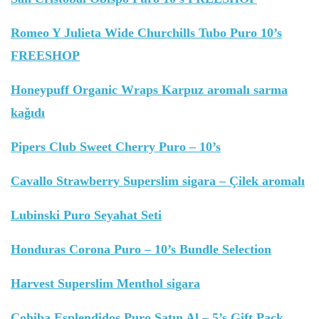
Romeo Y Julieta Wide Churchills Tubo Puro 10’s
FREESHOP
Honeypuff Organic Wraps Karpuz aromalı sarma
kağıdı
Pipers Club Sweet Cherry Puro – 10’s
Cavallo Strawberry Superslim sigara – Çilek aromalı
Lubinski Puro Seyahat Seti
Honduras Corona Puro – 10’s Bundle Selection
Harvest Superslim Menthol sigara
Cohiba Esplendidos Puro Satın Al – 5’s Gift Pack