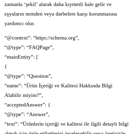
zamanla ‘şekil’ alarak daha kıymetli hale gelir ve
eşyaların nemden veya darbelere karşı korunmasına
yardımcı olur.
“@context”: “https://schema.org”,
“@type”: “FAQPage”,
“mainEntity”: [
{
“@type”: “Question”,
“name”: “Ürün İçeriği ve Kalitesi Hakkında Bilgi
Alabilir miyim?”,
“acceptedAnswer”: {
“@type”: “Answer”,
“text”: “Ürünlerin içeriği ve kalitesi ile ilgili detaylı bilgi
almak için ürün etiketlerini inceleyebilir veya üreticiyle